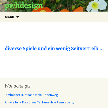
pwhdesign
Zum
Suchen
Menü
Inhalt
nach:
springen
diverse Spiele und ein wenig Zeitvertreib…
Wanderungen
Dimbacher Buntsandstein-Höhenweg
Annweiler – Forsthaus Taubensuhl – Almersberg