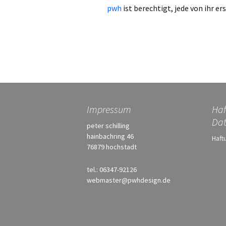
pwh
ist berechtigt, jede von ihr e
Impressum
Haf
Dat
peter schilling
hainbachring 46
Haft
76879 hochstadt
tel.: 06347-92126
webmaster@pwhdesign.de