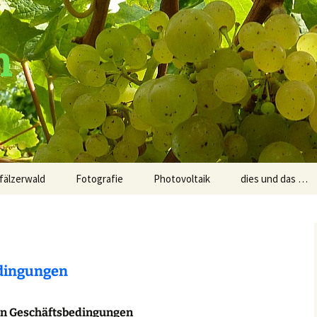
n
fälzerwald
Fotografie
Photovoltaik
dies und das …
en
Spiele
ren
Sprüche und Wei
dingungen
uren
nen Geschäftsbedingungen