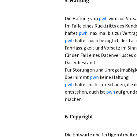
5. Haftung
Die Haftung von
pwh
wird auf Vors
Im Falle eines Rücktritts des Ku
haftet
pwh
maximal bis zur Vertr
pwh
haftet auch bezüglich der Täti
Fahrlässigkeit und Vorsatz im Sinn
für den Fall eines Datenverlustes 
Datenbestand.
Für Störungen und Unregelmäßigke
übernimmt
pwh
keine Haftung.
pwh
haftet nicht für Schäden, die 
entstehen, auch ist
pwh
aufgrund d
machen.
6. Copyright
Die Entwürfe und fertigen Arbeite