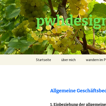
pwhdesig
Zum
Startseite
über mich
wandern im P
Inhalt
springen
Wander-Tour
Premium-Tou
Allgemeine Geschäftsbe
Foto-Touren
Marathon-To
1. Einbeziehung der allgemei