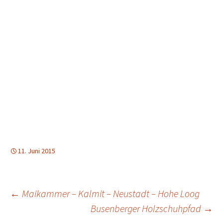
11. Juni 2015
Beitragsnavigation
←
Maikammer – Kalmit – Neustadt – Hohe Loog
Busenberger Holzschuhpfad
→