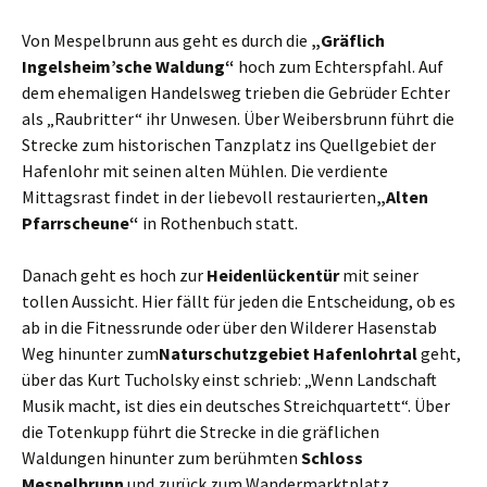
Von Mespelbrunn aus geht es durch die
„Gräflich
Ingelsheim’sche Waldung“
hoch zum Echterspfahl. Auf
dem ehemaligen Handelsweg trieben die Gebrüder Echter
als „Raubritter“ ihr Unwesen. Über Weibersbrunn führt die
Strecke zum
historischen Tanzplatz ins Quellgebiet der
Hafenlohr mit seinen alten Mühlen. Die verdiente
Mittagsrast findet in der liebevoll restaurierten
„Alten
Pfarrscheune“
in Rothenbuch statt.
Danach geht es hoch zur
Heidenlückentür
mit seiner
tollen Aussicht. Hier fällt für jeden die Entscheidung, ob es
ab in die Fitnessrunde oder über den Wilderer Hasenstab
Weg hinunter zum
Naturschutzgebiet Hafenlohrtal
geht,
über das Kurt Tucholsky einst schrieb: „Wenn Landschaft
Musik macht, ist dies ein deutsches Streichquartett“. Über
die Totenkupp führt die Strecke in die gräflichen
Waldungen hinunter zum berühmten
Schloss
Mespelbrunn
und zurück zum Wandermarktplatz.