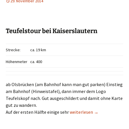
29. November 2014
Teufelstour bei Kaiserslautern
Strecke:
ca. 19 km
Höhenmeter
ca. 400
ab Olsbrücken (am Bahnhof kann man gut parken) Einstieg
am Bahnhof (Hinweistafel), dann immer dem Logo
Teufelskopf nach. Gut ausgeschildert und damit ohne Karte
gut zu wandern.
Teufelstour bei Kaiserslauter
Auf der ersten Hälfte einige sehr
weiterlesen
→