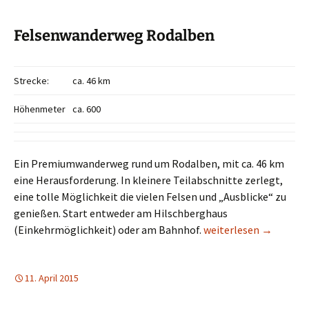
Felsenwanderweg Rodalben
Strecke:
ca. 46 km
Höhenmeter
ca. 600
Ein Premiumwanderweg rund um Rodalben, mit ca. 46 km
eine Herausforderung. In kleinere Teilabschnitte zerlegt,
eine tolle Möglichkeit die vielen Felsen und „Ausblicke“ zu
genießen. Start entweder am Hilschberghaus
Felsenwanderweg Rod
(Einkehrmöglichkeit) oder am Bahnhof.
weiterlesen
→
11. April 2015