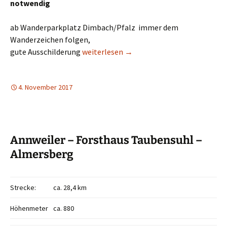
notwendig
ab Wanderparkplatz Dimbach/Pfalz immer dem
Wanderzeichen folgen,
Dimbacher Buntsandstein-Höhenweg
gute Ausschilderung
weiterlesen
→
4. November 2017
Annweiler – Forsthaus Taubensuhl –
Almersberg
Strecke:
ca. 28,4 km
Höhenmeter
ca. 880