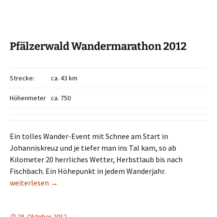
Pfälzerwald Wandermarathon 2012
Strecke:
ca. 43 km
Höhenmeter
ca. 750
Ein tolles Wander-Event mit Schnee am Start in
Johanniskreuz und je tiefer man ins Tal kam, so ab
Kilometer 20 herrliches Wetter, Herbstlaub bis nach
Fischbach. Ein Höhepunkt in jedem Wanderjahr.
Pfälzerwald Wandermarathon 2012
weiterlesen
→
28. Oktober 2012