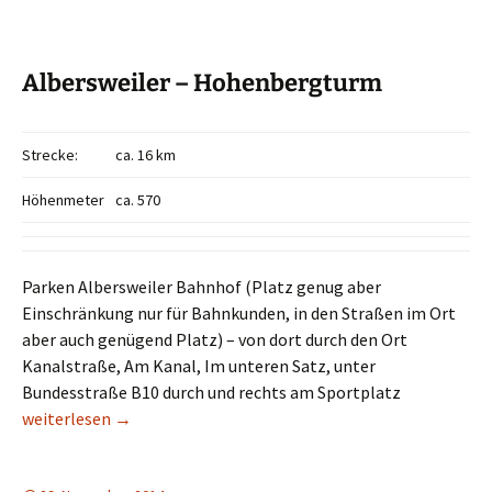
Albersweiler – Hohenbergturm
Strecke:
ca. 16 km
Höhenmeter
ca. 570
Parken Albersweiler Bahnhof (Platz genug aber
Einschränkung nur für Bahnkunden, in den Straßen im Ort
aber auch genügend Platz) – von dort durch den Ort
Kanalstraße, Am Kanal, Im unteren Satz, unter
Bundesstraße B10 durch und rechts am Sportplatz
Albersweiler – Hohenbergturm
weiterlesen
→