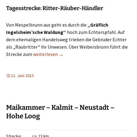
Tagesstrecke: Ritter-Räuber-Händler
Von Mespelbrunn aus geht es durch die
„Gräflich
Ingelsheim’sche Waldung“
hoch zum Echterspfahl. Auf
dem ehemaligen Handelsweg trieben die Gebrüder Echter
als „Raubritter“ ihr Unwesen. Über Weibersbrunn führt die
Wanderkultevent 24 Stunden von Bayern 2015
Strecke zum
weiterlesen
→
11. Juni 2015
Maikammer – Kalmit – Neustadt –
Hohe Loog
Strecke:
ca. 23 km