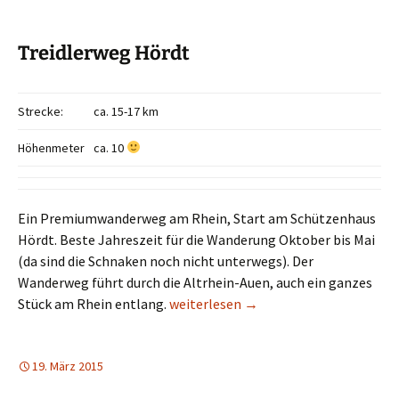
Treidlerweg Hördt
Strecke:
ca. 15-17 km
Höhenmeter
ca. 10
Ein Premiumwanderweg am Rhein, Start am Schützenhaus
Hördt. Beste Jahreszeit für die Wanderung Oktober bis Mai
(da sind die Schnaken noch nicht unterwegs). Der
Wanderweg führt durch die Altrhein-Auen, auch ein ganzes
Treidlerweg Hördt
Stück am Rhein entlang.
weiterlesen
→
19. März 2015