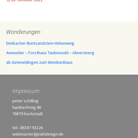
Wanderungen
Dimbacher Buntsandstein-Höhenweg
Annweiler – Forsthaus Taubensuhl – Almersberg
ab Gimmeldingen zum Weinbiethaus
Impressum
peter schilling
hainbachring 46
76879 hochstadt
tel.: 06347-92126
webmaster@pwhdesign.de