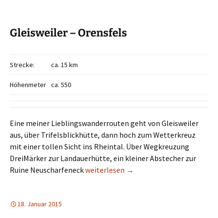
Gleisweiler – Orensfels
Strecke:
ca. 15 km
Höhenmeter
ca. 550
Eine meiner Lieblingswanderrouten geht von Gleisweiler
aus, über Trifelsblickhütte, dann hoch zum Wetterkreuz
mit einer tollen Sicht ins Rheintal. Über Wegkreuzung
DreiMärker zur Landauerhütte, ein kleiner Abstecher zur
Gleisweiler – Orensfels
Ruine Neuscharfeneck
weiterlesen
→
18. Januar 2015