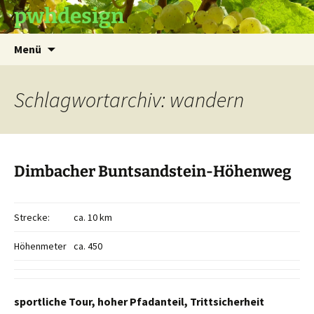
pwhdesign
Zum
Suchen
Menü
Inhalt
nach:
springen
Schlagwortarchiv: wandern
Dimbacher Buntsandstein-Höhenweg
Strecke:
ca. 10 km
Höhenmeter
ca. 450
sportliche Tour, hoher Pfadanteil, Trittsicherheit