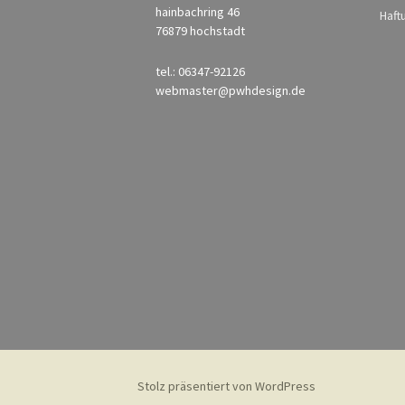
hainbachring 46
Haft
76879 hochstadt
tel.: 06347-92126
webmaster@pwhdesign.de
Stolz präsentiert von WordPress