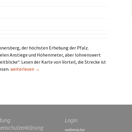
ersberg, der höchsten Erhebung der Pfalz.
ielen Anstiege und Höhenmeter, aber lohnenswert
eitblicke“. Lesen der Karte von Vorteil, die Strecke ist
Donnersberg Wandermarathon 2015
esen.
weiterlesen
→
tung
Login
enschutzerklärung
webmaster