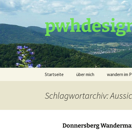
pwhdesig
Zum
Startseite
über mich
wandern im P
Inhalt
springen
Wander-Tour
Schlagwortarchiv: Aussi
Premium-Tou
Foto-Touren
Donnersberg Wandermar
Marathon-To