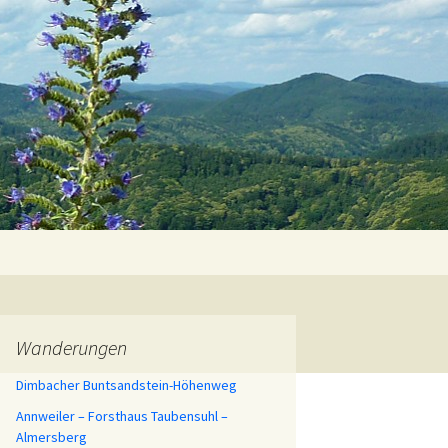
Suchen
nach:
sheiten
Wanderungen
Dimbacher Buntsandstein-Höhenweg
Annweiler – Forsthaus Taubensuhl –
Almersberg