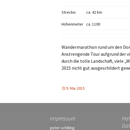
Rittersteine
Strecke:
ca. 42 km
Elwetritsche
Höhenmeter
ca. 1100
Wandermarathon rund um den Donn
Anstrengende Tour aufgrund der v
durch die tolle Landschaft, viele „W
2015 nicht gut ausgeschildert gew
9. Mai 2015
Impressum
Haf
Dat
peter schilling