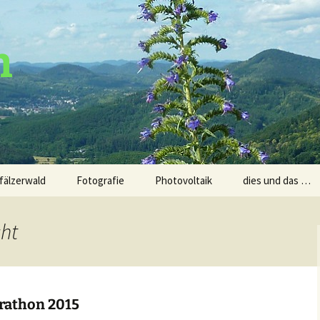
n
fälzerwald
Fotografie
Photovoltaik
dies und das …
en
Spiele
cht
ren
Sprüche und Wei
athon 2015
uren